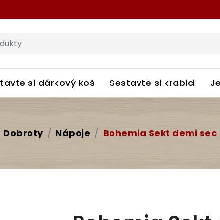
tavte si dárkový koš
Sestavte si krabici
Je
Dobroty
Nápoje
Bohemia Sekt demi sec