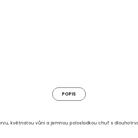
POPIS
arvu, květnatou vůni a jemnou polosladkou chuť s dlouhotrvaj