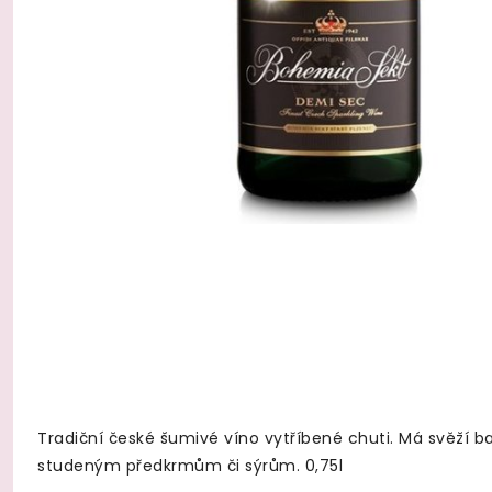
Tradiční české šumivé víno vytříbené chuti. Má svěží b
studeným předkrmům či sýrům. 0,75l